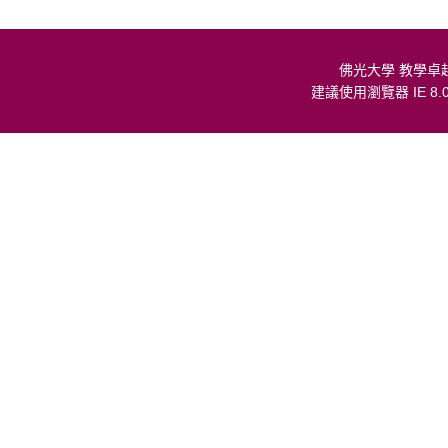
佛光大學 教學卓
建議使用瀏覽器 IE 8