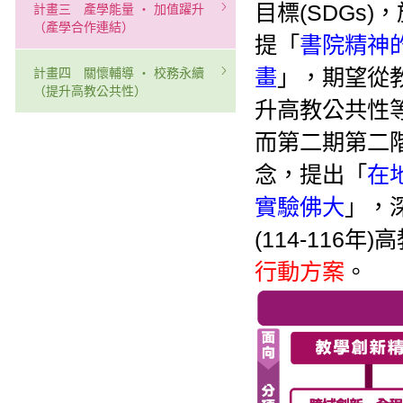
目標(SDGs)
計畫三 產學能量 ‧ 加值躍升
（產學合作連結）
提「
書院精神
畫
」，期望從
計畫四 關懷輔導 ‧ 校務永續
（提升高教公共性）
升高教公共性
而第二期第二階
念，提出「
在
實驗佛大
」，
(114-116
行動方案
。