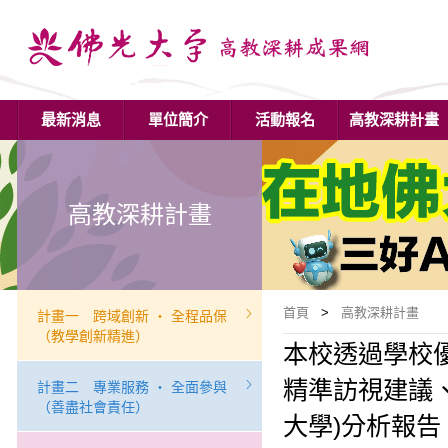
最新消息
單位簡介
活動報名
高教深耕計畫
高教深耕計畫
首頁
>
高教深耕計畫
計畫一 跨域創新 ‧ 全程品保
（教學創新精進）
本校透過學校
精準訪視建議
計畫二 專業服務 ‧ 全面參與
（善盡社會責任）
大學)分析報