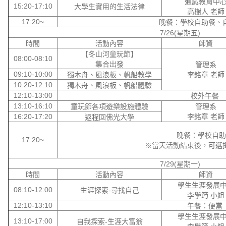
通識教育中
15:20-17:10
大學生實用的生活法律
高樹人 老師
17:20~
晚餐：學校自助餐、
7/26(星期五)
時間
活動內容
師資
【冬山河童玩節】
08:00-08:10
集合出發
管理系
09:10-10:00
獨木舟、風浪板、帆船教學
李銘章 老師
10:20-12:10
獨木舟、風浪板、帆船體驗
12:10-13:00
校外午餐
13:10-16:10
童玩節各項遊樂設施體驗
管理系
16:20-17:20
李銘章 老師
返程回佛光大學
晚餐：學校自助
17:20~
※當天活動結束後，可選
7/29(星期一)
時間
活動內容
師資
學生生涯發展
08:10-12:00
生涯探索-尋找自己
李學筠 小姐
12:10-13:10
午餐：便當
學生生涯發展
13:10-17:00
自我探索-生涯大富翁