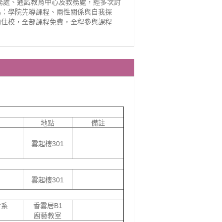
學務處、通識教育中心及教務處，經多次討
為：學院先導課程、兩性關係與自我探
須住校，全部課程免費，全程參與課程
地點
備註
雲起樓301
雲起樓301
食系
香雲居B1
廚藝教室