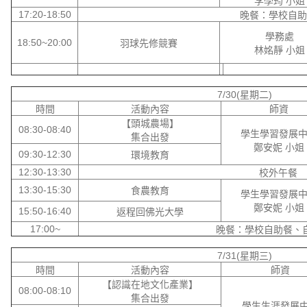
李學筠 小姐
17:20-18:50
晚餐：學校自助
學務處
18:50~20:00
羽球先修競賽
林姳靜 小姐
7/30(星期二)
時間
活動內容
師資
【頭城農場】
08:30-08:40
學生學習發展
集合出發
鄭安妮 小姐
09:30-12:30
環境教育
12:30-13:30
校外午餐
13:30-15:30
食農教育
學生學習發展
鄭安妮 小姐
15:50-16:40
返程回佛光大學
17:00~
晚餐：學校自助餐、
7/31(星期三)
時間
活動內容
師資
【認識在地文化產業】
08:00-08:10
集合出發
學生生涯發展