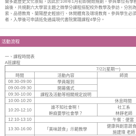
蘭多處歷史文化景點，因此於108年1月初即開始規劃，參與單位有
論後，共規劃六大學習主題之微學分課程搭配校外教學及參訪，分別
索、品德教育、蘭陽歷史輕旅行、休閒體育及環境教育。參與學生必
者，入學後可申請抵免通識現代書院實踐課程4學分。
活動流程
一、課程時間表
A班課程
7/22(星期一)
時間
活動內容
師資
08:30-09:00
學員報到
09:00-09:30
開幕儀式
09:30-10:00
課程及活動等相關規定說明
10:00-10:20
休息時間
誰不知社會啊！
社工系
10:20-12:10
幹麻要學社會學？
林錚老師
12:10-13:10
午餐：便當
健康與創意蔬
13:30-16:00
「美味蔬食」示範教學
施建瑋 老師