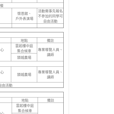
餐
活動需事先報名
懷恩館、
不參加的同學可
戶外表演場
自由活動
地點
備註
雲起樓中庭
中心
專業導覽人員、
集合候車
講師
頭城農場
中心
專業導覽人員、
頭城農場
講師
自由活動
地點
備註
雲起樓中庭
集合候車
中心