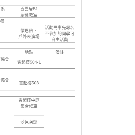
食系
香雲居B1
廚藝教室
餐
活動需事先報名
懷恩館、
不參加的同學可
戶外表演場
自由活動
地點
備註
廣協會
雲起樓504-1
廣協會
雲起樓503
雲起樓中庭
集合候車
莎貝莉娜