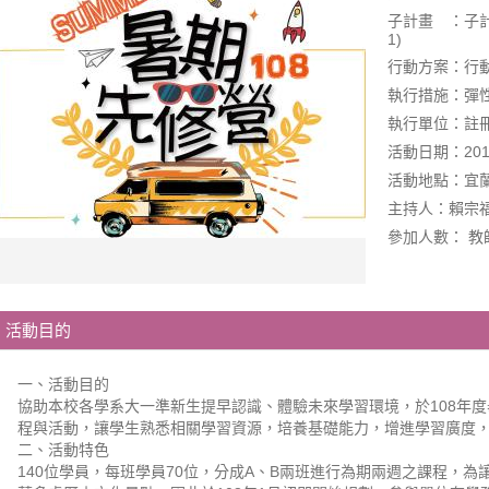
子計畫 ：子計畫
1)
行動方案：行動
執行措施：彈性課
執行單位：註
活動日期：2019-0
活動地點：宜
主持人：賴宗
參加人數： 教師
活動目的
一、活動目的
協助本校各學系大一準新生提早認識、體驗未來學習環境，於108年
程與活動，讓學生熟悉相關學習資源，培養基礎能力，增進學習廣度
二、活動特色
140位學員，每班學員70位，分成A、B兩班進行為期兩週之課程，