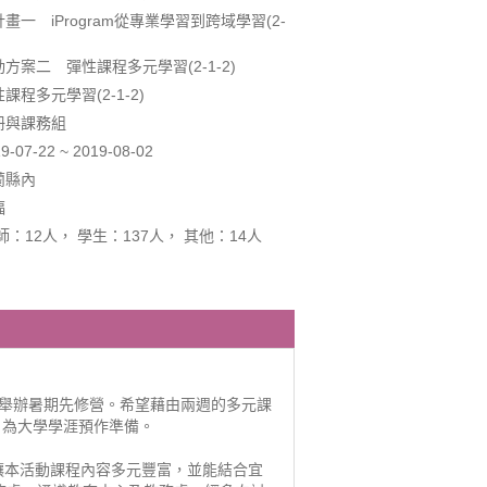
一 iProgram從專業學習到跨域學習(2-
方案二 彈性課程多元學習(2-1-2)
程多元學習(2-1-2)
冊與課務組
7-22 ~ 2019-08-02
蘭縣內
福
：12人， 學生：137人， 其他：14人
度舉辦暑期先修營。希望藉由兩週的多元課
，為大學學涯預作準備。
為讓本活動課程內容多元豐富，並能結合宜