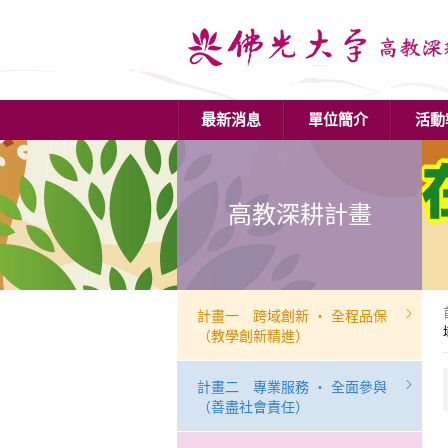
最新消息
單位簡介
活動
高教深耕計畫
計畫一 跨域創新 ‧ 全程品保
（教學創新精進）
計畫二 專業服務 ‧ 全面參與
（善盡社會責任）