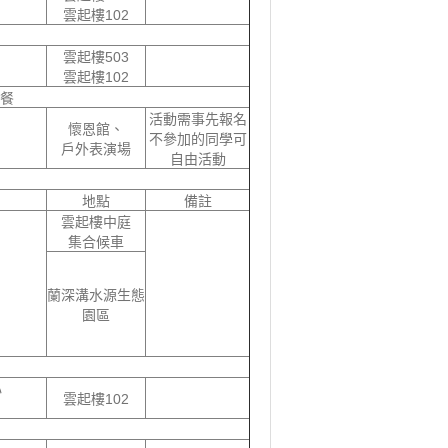
雲起樓102
雲起樓503
雲起樓102
餐
活動需事先報名
懷恩館、
不參加的同學可
戶外表演場
自由活動
地點
備註
雲起樓中庭
集合候車
蘭深溝水源生態
園區
心
雲起樓102