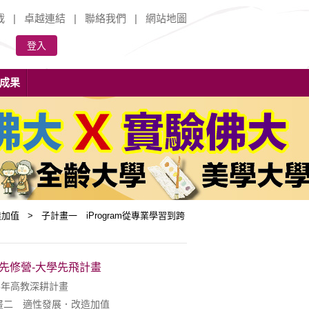
載
|
卓越連結
|
聯絡我們
|
網站地圖
登入
成果
值 > 子計畫一 iProgram從專業學習到跨
期先修營-大學先飛計畫
8年高教深耕計畫
畫二 適性發展．改造加值