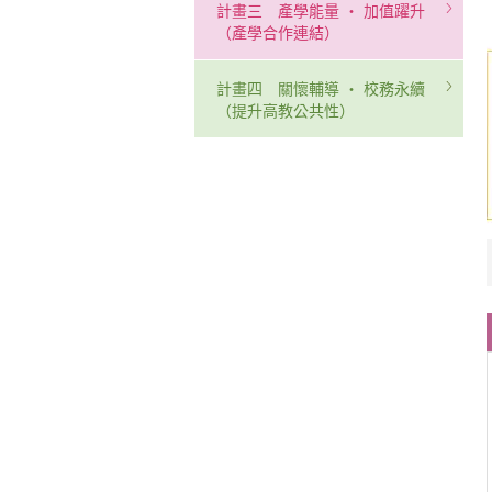
計畫三 產學能量 ‧ 加值躍升
（產學合作連結）
計畫四 關懷輔導 ‧ 校務永續
（提升高教公共性）