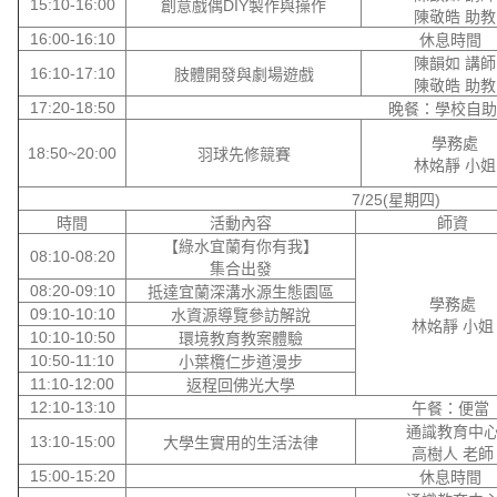
15:10-16:00
創意戲偶DIY製作與操作
陳敬皓 助教
16:00-16:10
休息時間
陳韻如 講師
16:10-17:10
肢體開發與劇場遊戲
陳敬皓 助教
17:20-18:50
晚餐：學校自助
學務處
18:50~20:00
羽球先修競賽
林姳靜 小姐
7/25(星期四)
時間
活動內容
師資
【綠水宜蘭有你有我】
08:10-08:20
集合出發
08:20-09:10
抵達宜蘭深溝水源生態園區
學務處
09:10-10:10
水資源導覽參訪解說
林姳靜 小姐
10:10-10:50
環境教育教案體驗
10:50-11:10
小葉欖仁步道漫步
11:10-12:00
返程回佛光大學
12:10-13:10
午餐：便當
通識教育中
13:10-15:00
大學生實用的生活法律
高樹人 老師
15:00-15:20
休息時間