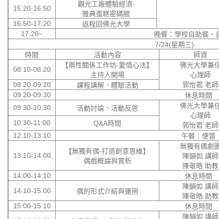
觀光工廠體驗經濟-
15:20-16:50
雅典蛋糕密碼館
16:50-17:20
返程回佛光大學
17:20~
晚餐：學校自助餐、
7/24(星期三)
時間
活動內容
師資
【兩性關係工作坊-愛情心法】
佛光大學兼
08:10-08:20
主持人開場
心理師
08:20-09:20
郭怡君 老師
課程講解、體驗活動
09:20-09:30
休息時間
佛光大學兼
09:30-10:30
活動討論、活動反思
心理師
10:30-11:00
Q&A時間
郭怡君 老師
12:10-13:10
午餐：便當
無獨有偶劇
【無獨有偶-打造創意思維】
13:10-14:00
陳韻如 講師
偶戲概論與賞析
陳敬皓 助教
14:00-14:10
休息時間
陳韻如 講師
14:10-15:00
偶的形式介紹與運用
陳敬皓 助教
15:00-15:10
休息時間
陳韻如 講師