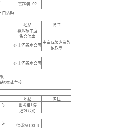
心
雲起樓102
自由活動
地點
備註
雲起樓中庭
集合候車
由童玩節專業教
冬山河親水公園
練教學
冬山河親水公園
餐
擇返家或留校
地點
備註
中心
圖書館1樓
通識沙龍
中心
德香樓103-3