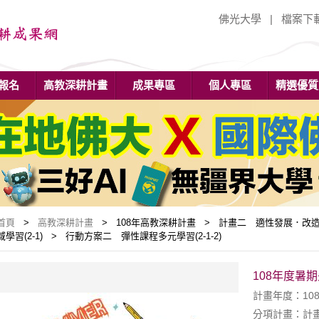
佛光大學
|
檔案下
報名
高教深耕計畫
成果專區
個人專區
精選優質
首頁
>
高教深耕計畫
> 108年高教深耕計畫 > 計畫二 適性發展．改造加
域學習(2-1) > 行動方案二 彈性課程多元學習(2-1-2)
108年度暑
計畫年度：10
分項計畫：計