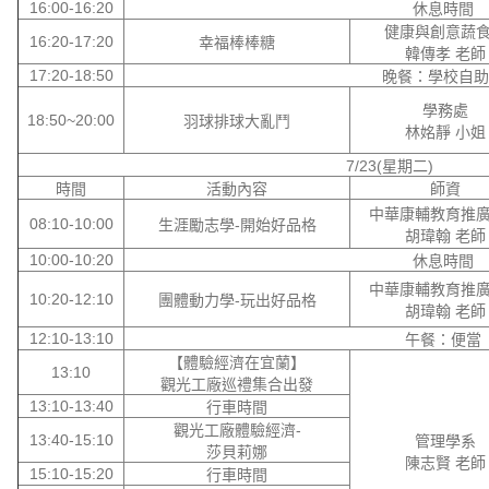
16:00-16:20
休息時間
健康與創意蔬
16:20-17:20
幸福棒棒糖
韓傳孝 老師
17:20-18:50
晚餐：學校自助
學務處
18:50~20:00
羽球排球大亂鬥
林姳靜 小姐
7/23(星期二)
時間
活動內容
師資
中華康輔教育推
08:10-10:00
生涯勵志學-開始好品格
胡瑋翰 老師
10:00-10:20
休息時間
中華康輔教育推
10:20-12:10
團體動力學-玩出好品格
胡瑋翰 老師
12:10-13:10
午餐：便當
【體驗經濟在宜蘭】
13:10
觀光工廠巡禮集合出發
13:10-13:40
行車時間
觀光工廠體驗經濟-
13:40-15:10
管理學系
莎貝莉娜
陳志賢 老師
15:10-15:20
行車時間