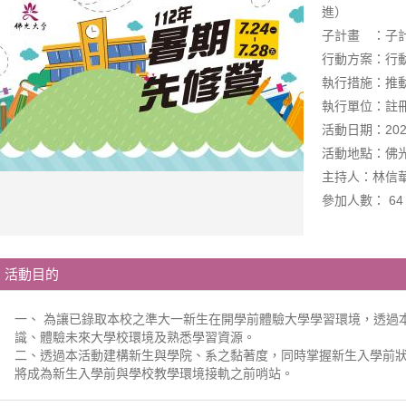
進）
子計畫 ：子計
行動方案：行動
執行措施：推動
執行單位：註
活動日期：2023-0
活動地點：佛
主持人：林信
參加人數： 64
活動目的
一、 為讓已錄取本校之準大一新生在開學前體驗大學學習環境，透過
識、體驗未來大學校環境及熟悉學習資源。
二、透過本活動建構新生與學院、系之黏著度，同時掌握新生入學前
將成為新生入學前與學校教學環境接軌之前哨站。