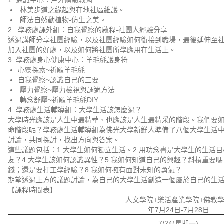
1. 通識中心：戶外體驗教育
林美步道之緣起與在地社區維護。
師法自然動植物-仿生之美。
2 . 學務處課外組：自我覺察的啟程-社團人經驗分享
透過講師分享社團經驗，以及社團經驗如何銜接到職場，最後延伸至
加入社團的好處，以及如何將社團所學應用在生活上。
3. 學務處身心健康中心：羊毛氈護身符
心靈探索~祈願羊毛氈
自我覺察~認識自己的三要
壓力覺察~壓力檢視與調適方法
轉念舒壓~祈願羊毛氈DIY
4. 學務處生活輔導組：大學生活該怎麼過？
大學時光應該是人生中最精華、也應該是人生最精采的階段。我們要
命階段呢？學務處生活輔導組為佛光大學新鮮人準備了八個大學生活
討論，共同探討，找出方向與答案。
這些議題包括：1.大學生如何獨立生活。2.用功念書是大學生的生活目
友？4.大學生該如何認識異性？5.我如何知道自己的興趣？斜槓重要嗎
錢；還是要打工學經驗？8.我如何擁有面對未知的勇氣？
期望透過上方的議題討論，為自己的大學生活創造一個屬於自己的生
【課程時間表】
人文學院+
樂活產業學院+
佛教
年7
月24
日-7
月28
日
7/24(
星期一
)