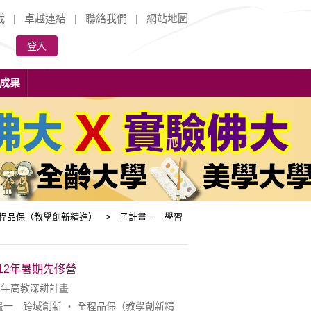
載
|
卓越連結
|
聯絡我們
|
網站地圖
登入
成果
全程品保（教學創新精進） > 子計畫一 學習
12年暑期先修營
2年高教深耕計畫
一 跨域創新 ‧ 全程品保（教學創新精