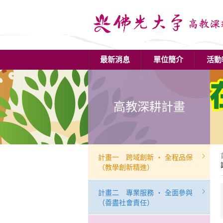
最新消息
單位簡介
活動
高教深耕計畫
計畫一 跨域創新 ‧ 全程品保
（教學創新精進）
計畫二 專業服務 ‧ 全面參與
（善盡社會責任）