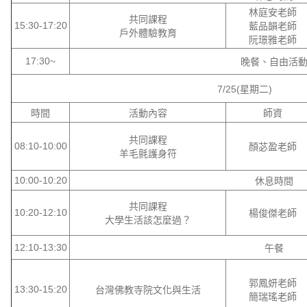
林庭安老師
共同課程
15:30-17:20
藍品韻老師
戶外體驗教育
阮璟雅老師
17:30~
晚餐、自由活
7/25(
星期二
)
時間
活動內容
師資
共同課程
08:10-10:00
顏苾盈老師
羊毛氈護身符
10:00-10:20
休息時間
共同課程
10:20-12:10
楊俊傑老師
大學生活該怎麼過？
12:10-13:30
午餐
郭鳳妍老師
13:30-15:20
台灣佛教寺院文化與生活
簡瑞瑤老師