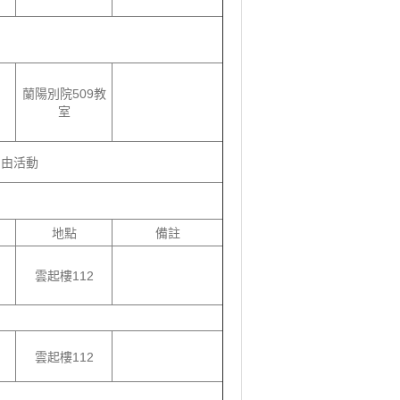
蘭陽別院509教
室
自由活動
地點
備註
雲起樓112
雲起樓112