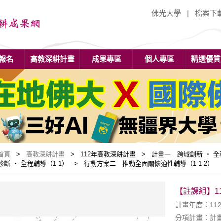
佛光大學
|
檔案下
報名
高教深耕計畫
成果專區
個人專區
精選優質
首頁
>
高教深耕計畫
> 112年高教深耕計畫 > 計畫一 跨域創新 ‧ 
診斷 ‧ 全程輔導（1-1） > 行動方案二 推動全面關懷適性輔導（1-1-2）
【註課組】1
計畫年度：11
分項計畫：計畫