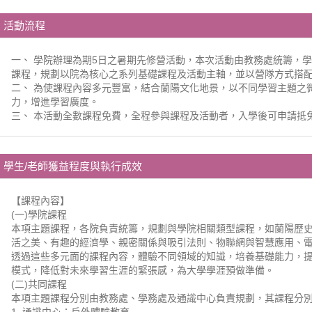
活動流程
一、 學院辦理為期5日之暑期先修營活動，本次活動由教務處統籌，
課程，規劃以院為核心之系列基礎課程及活動主軸，並以營隊方式搭
二、 為使課程內容多元豐富，結合蘭陽文化地景，以不同學習主題之
力，增進學習廣度。
三、 本活動全數課程免費，全程參與課程及活動者，入學後可申請抵
學生/老師獲益程度與執行成效
【課程內容】
(一)學院課程
本項主題課程，各院負責統籌，規劃與學院相關類型課程，如蘭陽歷
活之美、有趣的經濟學、親密關係與吸引法則、物聯網與智慧應用、
透過這些多元面的課程內容，體驗不同領域的知識，培養基礎能力，
模式，降低對未來學習生涯的緊張感，為大學學涯預做準備。
(二)共同課程
本項主題課程分別由教務處、學務處及通識中心負責規劃，其課程分