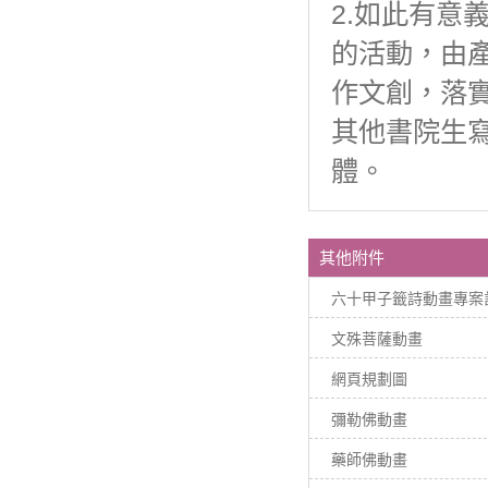
2.如此有意
的活動，由
作文創，落
其他書院生
體。
其他附件
六十甲子籤詩動畫專案
文殊菩薩動畫
網頁規劃圖
彌勒佛動畫
藥師佛動畫