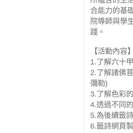
合能力的基
院導師與學
踐。
【活動內容
1.了解六十
2.了解諸佛
彌勒)
3.了解色彩
4.透過不同
5.為後續籤
6.籤詩網頁