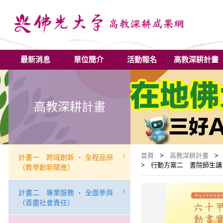
最新消息
單位簡介
活動報名
高教深耕計畫
高教深耕計畫
首頁
>
高教深耕計畫
> 
計畫一 跨域創新 ‧ 全程品保
> 行動方案二 書院師生講會共
（教學創新精進）
計畫二 專業服務 ‧ 全面參與
（善盡社會責任）