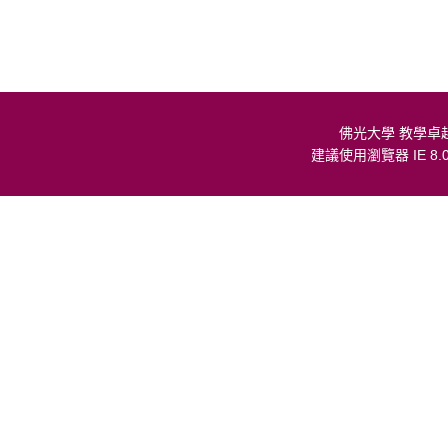
佛光大學 教學卓
建議使用瀏覽器 IE 8