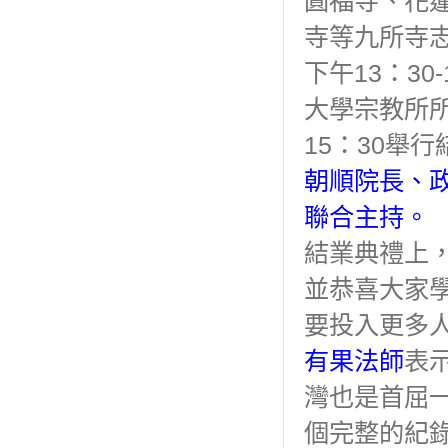
圓福寺、花
寺等九所寺
下午13：3
大學宗教所
15：30舉
朝順院長、
聯合主持。
結業典禮上
並恭喜大家
要投入更多
有果法師
表
灣也是首屈
個完整的紀