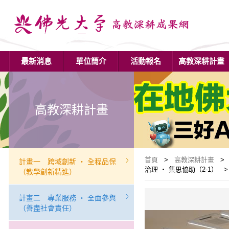
最新消息
單位簡介
活動報名
高教深耕計畫
高教深耕計畫
首頁
>
高教深耕計畫
> 
計畫一 跨域創新 ‧ 全程品保
治理 ‧ 集思協助（2-1） 
（教學創新精進）
計畫二 專業服務 ‧ 全面參與
（善盡社會責任）