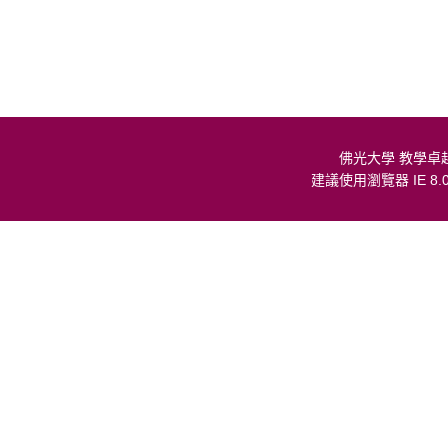
佛光大學 教學卓
建議使用瀏覽器 IE 8