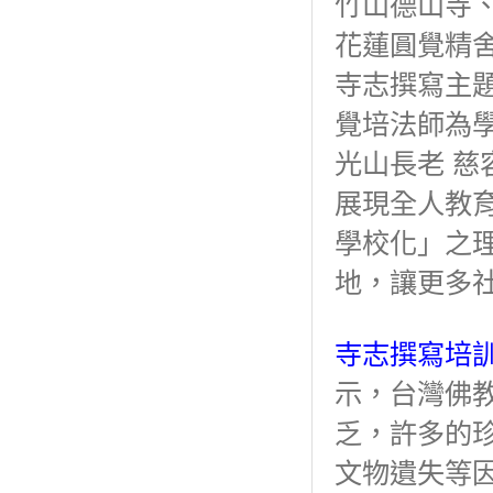
竹山德山寺
花蓮圓覺精
寺志撰寫主
覺培法師為
光山長老 
展現全人教
學校化」之
地，讓更多
寺志撰寫培
示，台灣佛
乏，許多的
文物遺失等