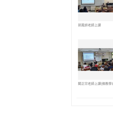
郭鳳妍老師上課
闞正宗老師上課(佛教學