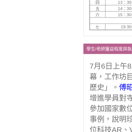
四
13：30
五
14：30
六
15：30
19:30
七
學生/老師獲益程度與
7月6日上午
幕，工作坊
歷史」。
傅
增進學員對
參加國家數
事例，說明
位科技AR、