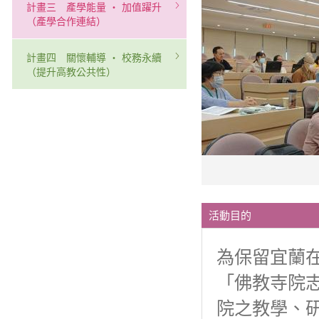
計畫三 產學能量 ‧ 加值躍升
（產學合作連結）
計畫四 關懷輔導 ‧ 校務永續
（提升高教公共性）
活動目的
為保留宜蘭
「佛教寺院
院之教學、