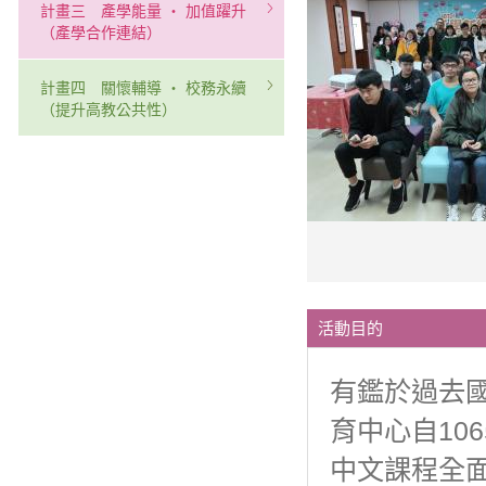
計畫三 產學能量 ‧ 加值躍升
（產學合作連結）
計畫四 關懷輔導 ‧ 校務永續
（提升高教公共性）
活動目的
有鑑於過去
育中心自10
中文課程全