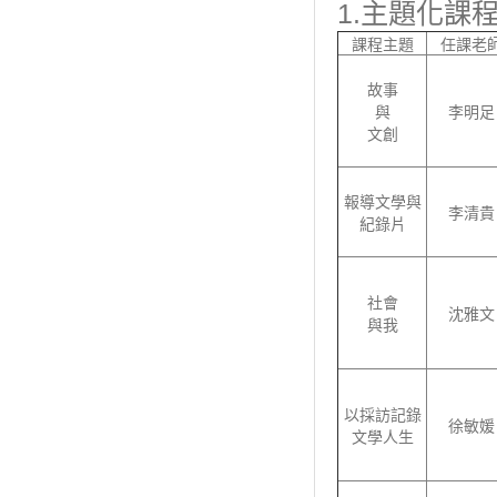
1.主題化課程
課程主題
任課老
故事
與
李明足
文創
報導文學與
李清貴
紀錄片
社會
沈雅文
與我
以採訪記錄
徐敏媛
文學人生