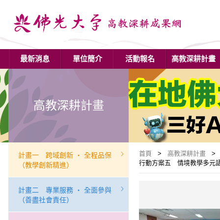
最新消息
單位簡介
活動報名
高教深耕計畫
高教深耕計畫
首頁
>
高教深耕計畫
> 
計畫一 跨域創新 ‧ 全程品保
行動方案五 情境教學多元語文(
（教學創新精進）
計畫二 專業服務 ‧ 全面參與
（善盡社會責任）