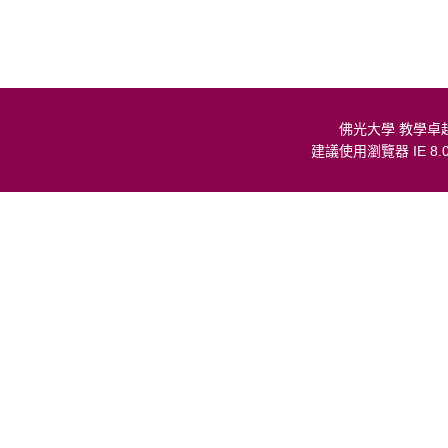
佛光大學 教學卓
建議使用瀏覽器 IE 8