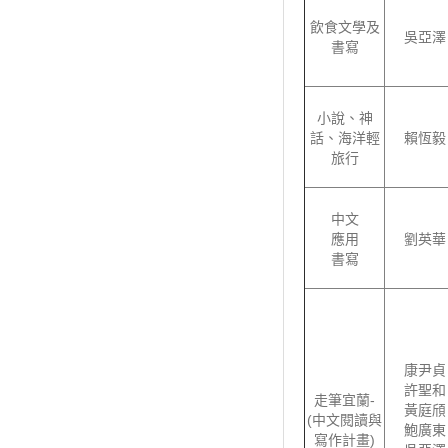
飲食文學及
吳亞澤
書寫
小說、神
話、海洋輕
賴恆毅
旅行
中文
應用
劉英華
書寫
康尹貞
許聖和
走筆宜蘭-
黃庭頎
(中文閱讀與
鮑廣東
寫作計畫)