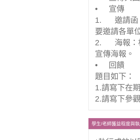
• 宣傳
1. 邀請
要邀請各單
2. 海報
宣傳海報。
• 回饋
題目如下：
1.請寫下在
2.請寫下參
學生/老師獲益程度與