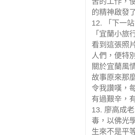
苦的工作，
的精神啟發
12. 「下
「宜蘭小旅
看到這張照
人們，便特
關於宜蘭風
故事原來那
令我讚嘆，
有過艱辛，
13. 廖高
毒，以佛光
生來不是平