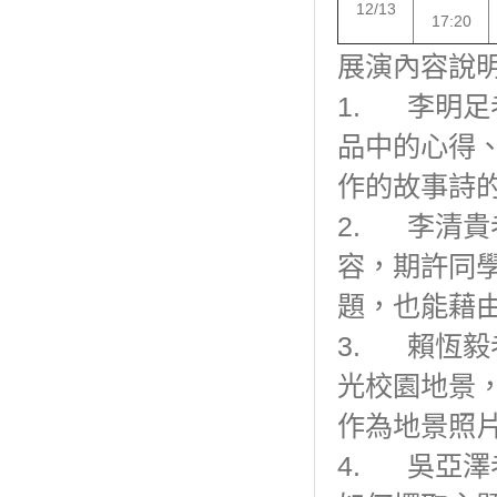
12/13
17:20
展演內容說
1. 李明
品中的心得
作的故事詩
2. 李清
容，期許同
題，也能藉
3. 賴恆
光校園地景
作為地景照
4. 吳亞