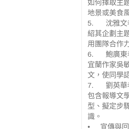
如何擇取主
地景或美食
5. 沈雅
紹其企劃主
用團隊合作
6. 鮑廣
宜蘭作家吳
文，使同學
7. 劉英
包含報導文
型、擬定步
識。
• 宣傳與