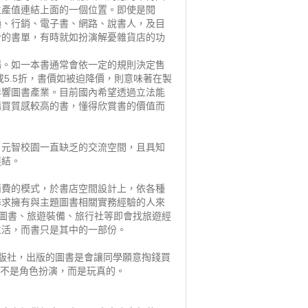
生產值連結上面的一個位置。即使是閱
通、行銷、電子書、網路、說書人，及目
合的書單，有時就如扮演解憂雜貨店的功
場。如一本書通常會依一定的規則決定售
或5.5折，書價如被迫降價，則意味著在製
影響圖書產業。目前國內希望透過立法能
購買質感較高的書，懂得欣賞書的價值而
了元智校園一直缺乏的交流空間，且具知
連結。
消費的模式，於書店空間設計上，依各種
尋求擁有與主題圖書相關實務經驗的人來
的圖書、旅遊裝備、旅行社等即會找旅遊經
生活，而書只是其中的一部份。
版社，出版的圖書是會讓同學願意掏錢買
，不是角色扮演，而是玩真的。