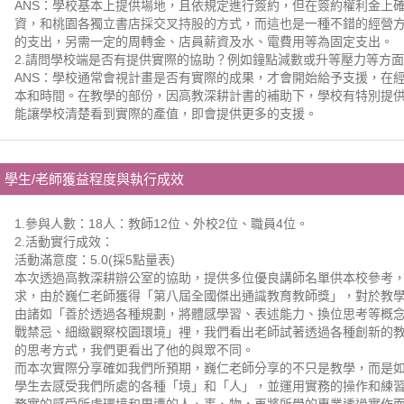
ANS：學校基本上提供場地，且依規定進行簽約，但在簽約權利金上
資，和桃園各獨立書店採交叉持股的方式，而這也是一種不錯的經營
的支出，另需一定的周轉金、店員薪資及水、電費用等為固定支出。
2.請問學校端是否有提供實際的協助？例如鐘點減數或升等壓力等方
ANS：學校通常會視計畫是否有實際的成果，才會開始給予支援，在
本和時間。在教學的部份，因高教深耕計書的補助下，學校有特別提供
能讓學校清楚看到實際的產值，即會提供更多的支援。
學生/老師獲益程度與執行成效
1.參與人數：18人：教師12位、外校2位、職員4位。
2.活動實行成效：
活動滿意度：5.0(採5點量表)
本次透過高教深耕辦公室的協助，提供多位優良講師名單供本校參考
求，由於巍仁老師獲得「第八屆全國傑出通識教育教師獎」，對於教
由諸如「善於透過各種規劃，將體感學習、表述能力、換位思考等概
戰禁忌、細緻觀察校園環境」裡，我們看出老師試著透過各種創新的
的思考方式，我們更看出了他的與眾不同。
而本次實際分享確如我們所預期，巍仁老師分享的不只是教學，而是
學生去感受我們所處的各種「境」和「人」，並運用實務的操作和練