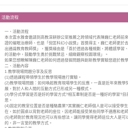
活動流程
一、活動流程
本次雲水雅會邀請到高教深耕辦公室推薦之跨領域代表陳巍仁老師前
證的催眠治療師、也是「倪匡科幻小說獎」首獎得主，巍仁老師更於去年
出通識教育教師獎」，獲獎緣由是「善於透過各種規劃，將體感學習
的活動中，鼓勵學生勇於挑戰禁忌、細緻觀察校園環境」。
如果您想瞭解陳巍仁老師如何透過發掘問題與創新教學實驗悠遊於教
二、活動內容
1.教學現場問題分享及反思
(1)透過課程帶領學生於教學現場進行實驗。
(2)教學現場問題：如何喚起教育現場學生的反應，一直是近年來教學
展，對於人和人間的互動方式已形成另一種模式。
(3)學分式學習是否是好的學習方式?相互牽制是否是一種好的學習?
思。
(4)固定的教室位置是否是種駱農業?其實巍仁老師個人是可以接受學
在，如於圓桌以背對老師的座位，因老師能接受某些同學不適應和老
(5)老師對於教育現況也可以有些想法，讓同學覺得老師這位大人是
的，非一言堂的教學方式。