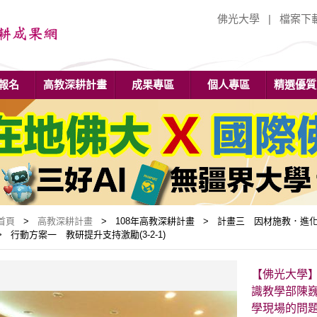
佛光大學
|
檔案下
報名
高教深耕計畫
成果專區
個人專區
精選優質
首頁
>
高教深耕計畫
> 108年高教深耕計畫 > 計畫三 因材施教．進化
> 行動方案一 教研提升支持激勵(3-2-1)
【佛光大學
識教學部陳
學現場的問