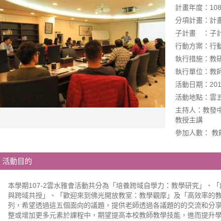
計畫年度：10
分項計畫：計
子計畫 ：子計
行動方案：行動
執行措施：教研提
執行單位：教
活動日期：2019-0
活動地點：雲五
主持人：教發
教授主講
參加人數： 教
活動目的
本學期107-2雲水雅會活動共分為「培養跨域自學力：教學研究」、
與跨域共授」、「歡迎來到佛光開放教室：教學觀摩」及「高效率的
列，希望透過這五個面向的議題，提供老師透過各議題的的交流和分
整或增加更多元素於課程中，期望提高本校教師教學技能，進而提升