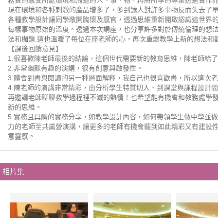
務實的感受所處環境和周遭的人、事、物，再將所學的專業透過實作
現在環境和各種刺激的產品增多了，多到讓人對許多事物反而失去了
各種教學設計讓同學敞開胸懷及感官，透過思維重新開啟認識這世界
每樣事物原始的溫度。透過本次講座，也分享許多對於傳統倫理的想
法和枷鎖,這也溫暖了每位在座老師的心，再次重燃教學上新的想法和
【課後回饋意見】
1.很喜歡陳老師最後的結論，這個世代需要新的教育思維，陳老師給
2.非常幽默有趣的演講，很有創意與啟發性。
3.體會到書與閱讀的另一種層面解釋，我自己也很喜歡書，所以這次
4.陳老師的演講非常精彩，由分析學生特質切入、到課堂與課程設計
再邀請老師聊聊教學過程裡不滅的熱情！也希望能有機會和教務處學
新的思維。
5.實務且具體的實務分享，如教學設計內容，如何帶領學生做中學並
力的老師至共識營演講，讓更多的老師有機會聽到如此精彩又有建設
意靈感。
相片集