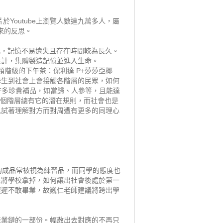
Youtube上瀏覽人數達九萬多人，屬
帶來的反思。
式，記憶不易遺失且存在時間較為長久。
設計，集體製造記憶並進入生命。
領階級的下午茶：保利達 P+莎莎亞椰
學生到社會上會接觸各階層的民眾，如何
許多珍貴補品，如當歸、人參等，且能達
每個階層總有它的潛在規則，而社會也是
以試著理解對方而對周遭有更多的同理心
。
的成品常被視為練習品，而同學的態度也
果將學校拿掉，如何讓出社會後處於第一
遲遲不敢畢業，故巍仁老師建議將跨出學
產業鏈的一部份。幅散出去對應的不再只