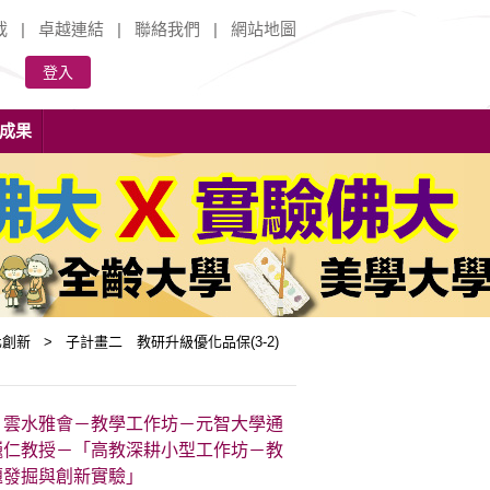
載
|
卓越連結
|
聯絡我們
|
網站地圖
登入
成果
創新 > 子計畫二 教研升級優化品保(3-2)
】雲水雅會－教學工作坊－元智大學通
巍仁教授－「高教深耕小型工作坊－教
題發掘與創新實驗」