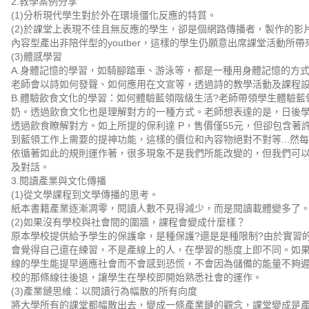
2.教學案例分享
(1)分析現代學生對於外在環境僵化反應的特質。
(2)於課堂上表現不佳且無反應的學生，卻是個網路傳播者，製作的影片於
內容型產出非陪伴型的youtber，這樣的學生仍願意出席課堂活動所
(3)體感學習
A.身體記憶的學習，如騎腳踏車、游泳等，都是一種用身體記憶的方
老師會以詩如何發聲、如何應用在文宣等，透過詩的教學活動及課程
B.體驗飲食文化的學習：如何體驗藍領階級生活?老師帶領學生體驗藍
奶。透過飲食文化也是理解對方的一種方式。老師想表達的是，日後
透過飲食瞭解對方。如上所提的保利達 P，售價僅55元，但卻包含著
到藍領工作上需要的提神功能，這樣的價位和內容物絕對不對等...然
依循著如此的規則運作著，很多現象不是我們所能改變的，但我們可
及對話。
3.閱讀產業與文化傳播
(1)從文學課程到文學傳播的思考。
紙本書籍產業逐漸凋零，閱讀人數不見得減少，而是閱讀載體變多了
(2)如果沒有學校與社會間的圍牆，課程會變成什麼樣？
原本學校提供給予學生的保護傘，是種保護?還是是種限制?由於實習
會覺得自己還在練習，不是產線上的人，在學習的態度上即不同。如
線的學生能提早適應社會而不會感到恐慌，不會因為儲備的能量不夠
校的那條線往後退，讓學生在學校即開始熟悉社會的運作。
(3)產業鏈思維：以閱讀行為幅散的所有向度
將大學所有的課堂都幅散出去，變成一條產業鏈的觀念，課堂變成是