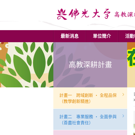
最新消息
單位簡介
活動
高教深耕計畫
計畫一 跨域創新 ‧ 全程品保
（教學創新精進）
計畫二 專業服務 ‧ 全面參與
（善盡社會責任）