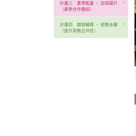
計畫三 產學能量 ‧ 加值躍升
（產學合作連結）
計畫四 關懷輔導 ‧ 校務永續
（提升高教公共性）