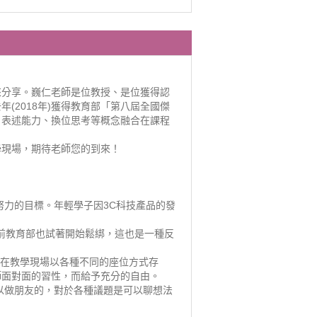
來分享。巍仁老師是位教授、是位獲得認
(2018年)獲得教育部「第八屆全國傑
、表述能力、換位思考等概念融合在課程
學現場，期待老師您的到來！
努力的目標。年輕學子因3C科技產品的發
目前教育部也試著開始鬆綁，這也是一種反
生在教學現場以各種不同的座位方式存
師面對面的習性，而給予充分的自由。
可以做朋友的，對於各種議題是可以聊想法