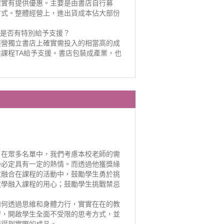
確實有提供優惠。主要是由書店自行募
方式。整體經營上，進出貨成本佔大部份
面是否有特別給予支援？
經營獨立書店上確實需投入的相當高的成
課程TA給予支援。書店包裝成產業，也
，在眾多名單中，我們考慮本校老師的需
學必定具有一定的熱情。而透過他獲獎緣
念融合在課程的活動中，鼓勵學生勇於挑
教學融入課程的用心；鼓勵學生挑戰禁忌
如何透過思維和身體力行，實實在在的教
習，開啟學生全面不受限的思考方式，並