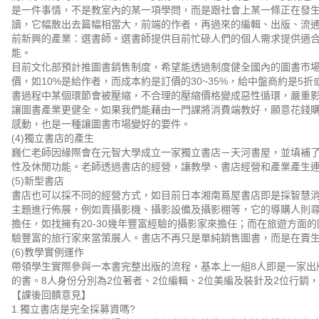
是一件事情，不是教室內的某一項學問，而是跟社會上某一條正在發
讀，它幅散出去篇幅相當大，前端的作者，再過來的編輯、出版、流
前新興的產業：選書師。選書師提供目前忙碌人們的個人需求提供適
能。
目前文化部預計推圖書銷售制度，希望能透過制度健全國內的圖書市
價，如10%是給作者，而成本約是訂價的30~35%，給中盤商約是5折
書過程中某個環節會被壓縮，不合理的壓縮價格變成惡性循環，嚴重
讓圖書產業更健全。如果我們能藉由一門課將消費端教好，願意花錢
感動，也是一種讓圖書市場變好的要件。
(4)獨立書店的產生
巍仁老師因緣際會在元智大學成立一家獨立書店－天河書屋，並填補
性及休閒功能。老師透過書店的經營，讓教學、書店經營和產業產生
(5)新型書店
書店也可以採不同的經營方式，如目前日本湘南蔦屋書店即是採智慧
主題進行佈展，例如賣攝影機、攝影設備及攝影棚等，它的導購人則
擔任，如找擁有20-30幾年豐富經驗的攝影家來擔任；而在旅遊方面
驗豐富的旅行家來當策展人。書店不再只是單純銷售圖書，而是在賣
(6)教學實例運作
帶領學生實際參與一本書完整出版的流程，基本上一組8人即是一家出
的書。8人身份分別為2位著者、2位編輯、2位美編及裝針及2位行銷
【課後回饋意見】
1.獨立書店是完全採募資嗎?