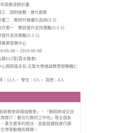
8年高教深耕計畫
畫三 因材施教．進化創新
畫二 教研升級優化品保(3-2)
方案一 教研提升支持激勵(3-2-1)
升支持激勵(3-2-1)
師專業發展中心
5-08 ~ 2019-05-08
館512室(雲水雅會)
中心周蔚倫主任;元智大學通識教學部陳巍仁
師：12人， 學生：0人， 其他：6人
「創新教學與場域教學」、「教師跨域交流
教育媒介：數位化教材工作坊」等五個系
享，產生更多的想法，並能就課程進行調
學生學習動機和興趣。