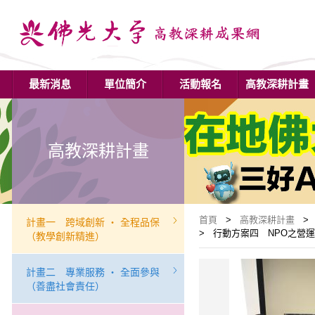
最新消息
單位簡介
活動報名
高教深耕計畫
高教深耕計畫
首頁
>
高教深耕計畫
> 
計畫一 跨域創新 ‧ 全程品保
> 行動方案四 NPO之營運與輔
（教學創新精進）
計畫二 專業服務 ‧ 全面參與
（善盡社會責任）