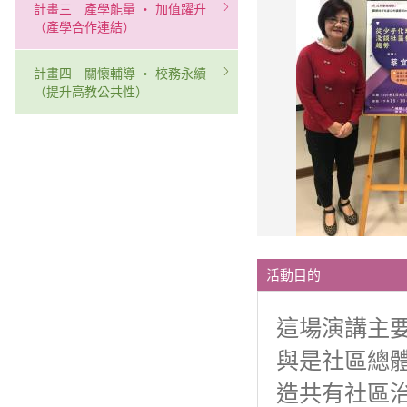
計畫三 產學能量 ‧ 加值躍升
（產學合作連結）
計畫四 關懷輔導 ‧ 校務永續
（提升高教公共性）
活動目的
這場演講主
與是社區總
造共有社區