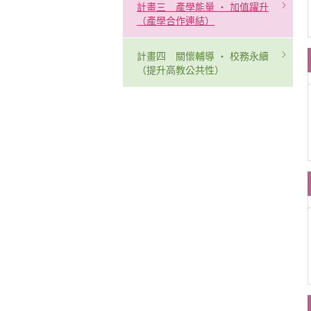
計畫三 產學能量 ‧ 加值躍升
（產學合作連結）
計畫四 關懷輔導 ‧ 校務永續
（提升高教公共性）