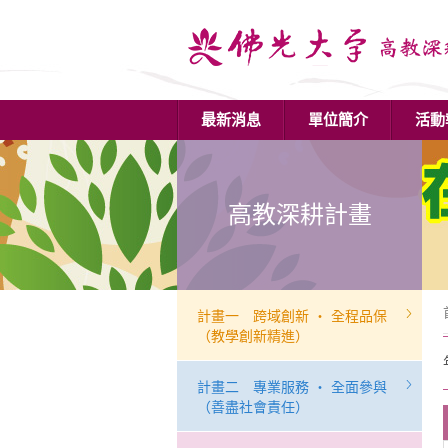
最新消息
單位簡介
活動
高教深耕計畫
計畫一 跨域創新 ‧ 全程品保
（教學創新精進）
計畫二 專業服務 ‧ 全面參與
（善盡社會責任）