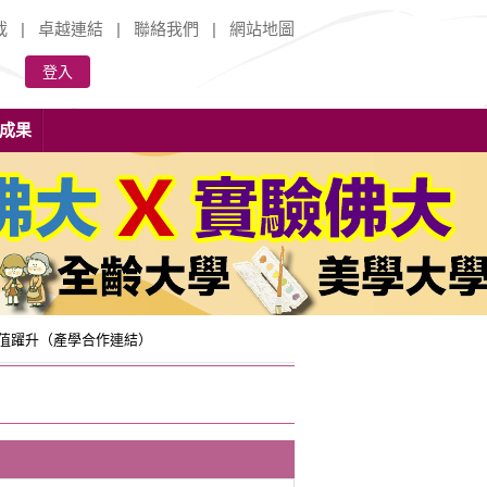
載
|
卓越連結
|
聯絡我們
|
網站地圖
登入
成果
加值躍升（產學合作連結）