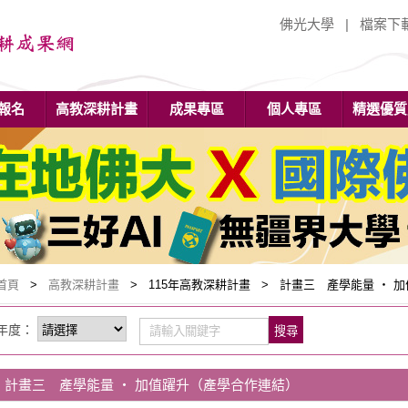
佛光大學
|
檔案下
報名
高教深耕計畫
成果專區
個人專區
精選優質
首頁
>
高教深耕計畫
> 115年高教深耕計畫 > 計畫三 產學能量 ‧ 
年度：
搜尋
計畫三 產學能量 ‧ 加值躍升（產學合作連結）