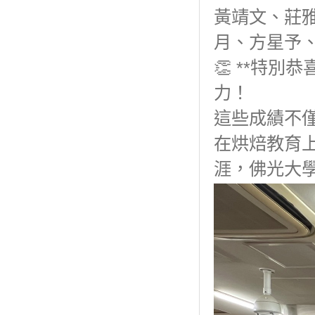
黃靖文、莊
月、方星予
👏 **特
力！
這些成績不
在烘焙教育
涯，佛光大