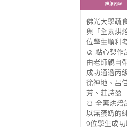
詳細內容
佛光大學蔬
與「全素烘
位學生順利
🥮
點心製作
由老師親自
成功通過丙
徐神地、呂
芳、莊詩盈
🍞
全素烘焙
以無蛋奶的
9位學生
成功