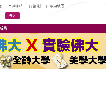
載
|
卓越連結
|
聯絡我們
|
網站地圖
登入
成果