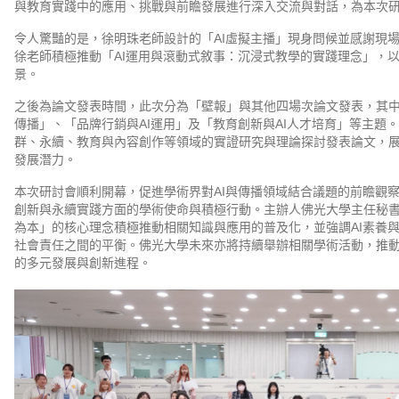
與教育實踐中的應用、挑戰與前瞻發展進行深入交流與對話，為本次
令人驚豔的是，徐明珠老師設計的「AI虛擬主播」現身問候並感謝現
徐老師積極推動「AI運用與滾動式敘事：沉浸式教學的實踐理念」，以
景。
之後為論文發表時間，此次分為「壁報」與其他四場次論文發表，其中
傳播」、「品牌行銷與AI運用」及「教育創新與AI人才培育」等主題
群、永續、教育與內容創作等領域的實證研究與理論探討發表論文，展
發展潛力。
本次研討會順利開幕，促進學術界對AI與傳播領域結合議題的前瞻觀
創新與永續實踐方面的學術使命與積極行動。主辦人佛光大學主任秘書
為本」的核心理念積極推動相關知識與應用的普及化，並強調AI素養
社會責任之間的平衡。佛光大學未來亦將持續舉辦相關學術活動，推
的多元發展與創新進程。