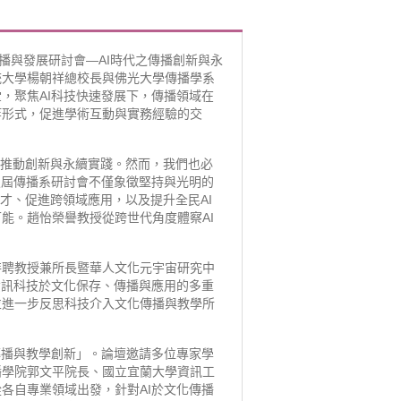
傳播與發展研討會—AI時代之傳播創新與永
統大學楊朝祥總校長與佛光大學傳播學系
，聚焦AI科技快速發展下，傳播領域在
等形式，促進學術互動與實務經驗的交
來推動創新與永續實踐。然而，我們也必
八屆傳播系研討會不僅象徵堅持與光明的
人才、促進跨領域應用，以及提升全民AI
能。趙怡榮譽教授從跨世代角度體察AI
特聘教授兼所長暨華人文化元宇宙研究中
資訊科技於文化保存、傳播與應用的多重
並進一步反思科技介入文化傳播與教學所
傳播與教學創新」。論壇邀請多位專家學
播學院郭文平院長、國立宜蘭大學資訊工
各自專業領域出發，針對AI於文化傳播