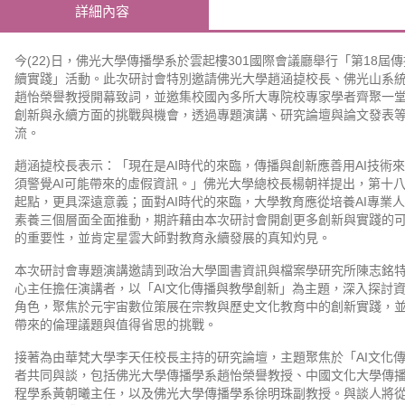
詳細內容
今(22)日，佛光大學傳播學系於雲起樓301國際會議廳舉行「第18屆
續實踐」活動。此次研討會特別邀請佛光大學趙涵㨗校長、佛光山系
趙怡榮譽教授開幕致詞，並邀集校國內多所大專院校專家學者齊聚一堂
創新與永續方面的挑戰與機會，透過專題演講、研究論壇與論文發表
流。
趙涵㨗校長表示：「現在是AI時代的來臨，傳播與創新應善用AI技術
須警覺AI可能帶來的虛假資訊。」佛光大學總校長楊朝祥提出，第十
起點，更具深遠意義；面對AI時代的來臨，大學教育應從培養AI專業
素養三個層面全面推動，期許藉由本次研討會開創更多創新與實踐的可
的重要性，並肯定星雲大師對教育永續發展的真知灼見。
本次研討會專題演講邀請到政治大學圖書資訊與檔案學研究所陳志銘
心主任擔任演講者，以「AI文化傳播與教學創新」為主題，深入探討
角色，聚焦於元宇宙數位策展在宗教與歷史文化教育中的創新實踐，
帶來的倫理議題與值得省思的挑戰。
接著為由華梵大學李天任校長主持的研究論壇，主題聚焦於「AI文化
者共同與談，包括佛光大學傳播學系趙怡榮譽教授、中國文化大學傳
程學系黃朝曦主任，以及佛光大學傳播學系徐明珠副教授。與談人將從