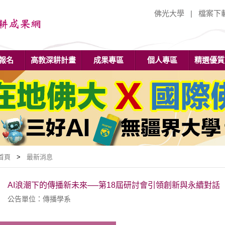
佛光大學
|
檔案下
報名
高教深耕計畫
成果專區
個人專區
精選優質
首頁
>
最新消息
AI浪潮下的傳播新未來──第18屆研討會引領創新與永續對話
公告單位：傳播學系