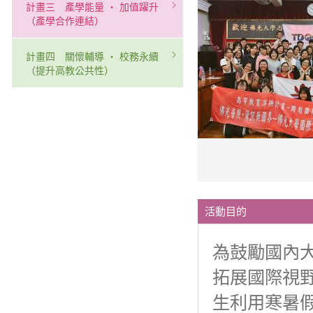
計畫三 產學能量 ‧ 加值躍升
（產學合作連結）
計畫四 關懷輔導 ‧ 校務永續
（提升高教公共性）
活動目的
為鼓勵國內
拓展國際視野
生利用寒暑