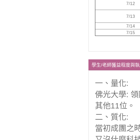
7/12
7/13
7/14
7/15
學生/老師獲益程度與
一、量化:
佛光大學: 
其他11位。
二、質化:
當初成團之
又沒什麼科