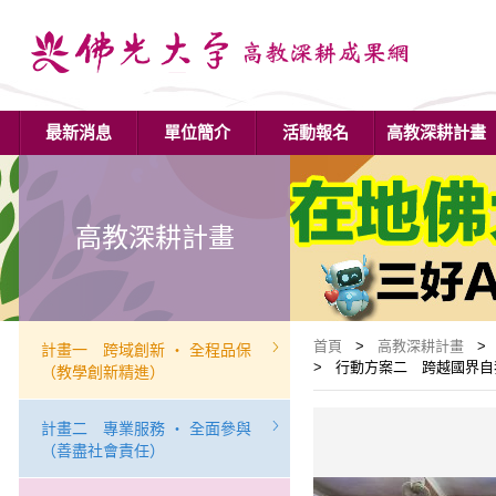
最新消息
單位簡介
活動報名
高教深耕計畫
高教深耕計畫
首頁
>
高教深耕計畫
> 
計畫一 跨域創新 ‧ 全程品保
> 行動方案二 跨越國界自我實
（教學創新精進）
計畫二 專業服務 ‧ 全面參與
（善盡社會責任）