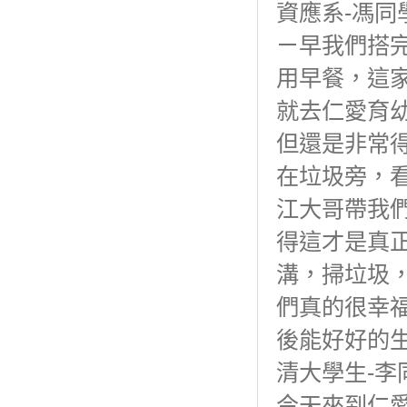
資應系-馮同
ㄧ早我們搭
用早餐，這
就去仁愛育
但還是非常
在垃圾旁，
江大哥帶我
得這才是真
溝，掃垃圾
們真的很幸
後能好好的
清大學生-李
今天來到仁