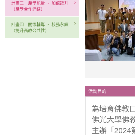
計畫三 產學能量 ‧ 加值躍升
（產學合作連結）
計畫四 關懷輔導 ‧ 校務永續
（提升高教公共性）
活動目的
為培育佛教
佛光大學佛
主辦「202