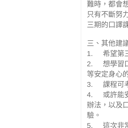
難時，都會
只有不斷努
三期的口譯
三、其他建
1. 希望
2. 想學
等安定身心
3. 課程可
4. 或許
辦法，以及
驗。
5. 這次