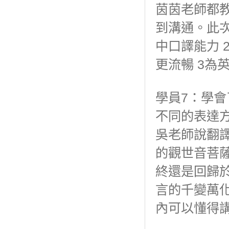
茵茵老師都
到溝通。此
中口譯能力 
更流暢 3為
學員7：學
不同的表達
吳老師說翻
的觀世音菩
終還是回歸
言的千變萬
內可以懂得