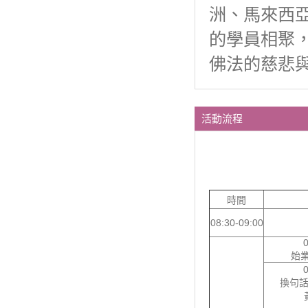
洲、馬來西
的學員相聚
佛法的慈悲
活動流程
時間
08:30-09:00
0
始業式
0
換句話說