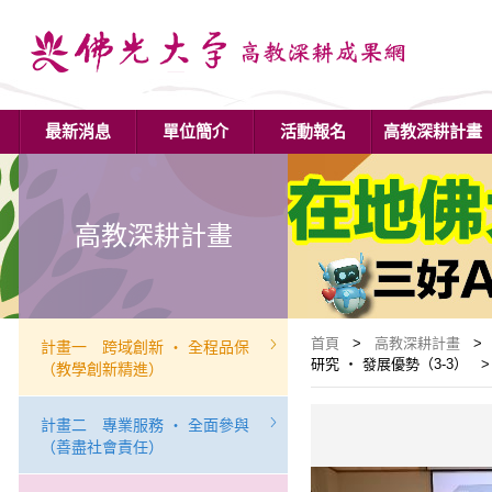
最新消息
單位簡介
活動報名
高教深耕計畫
高教深耕計畫
首頁
>
高教深耕計畫
> 
計畫一 跨域創新 ‧ 全程品保
研究 ‧ 發展優勢（3-3） 
（教學創新精進）
計畫二 專業服務 ‧ 全面參與
（善盡社會責任）