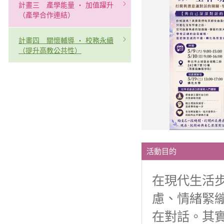
計畫三 產學能量 ‧ 加值躍升
（產學合作連結）
計畫四 關懷輔導 ‧ 校務永續
（提升高教公共性）
活動目的
在現代生活
慮、情緒緊
在對話。其