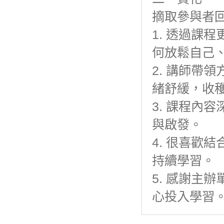
摘取參與者
1. 透過課
何放鬆自己
2. 講師帶
緒舒緩，收
3. 課程內
與啟發。
4. 很喜歡
持續學習。
5. 感謝主
心投入學習