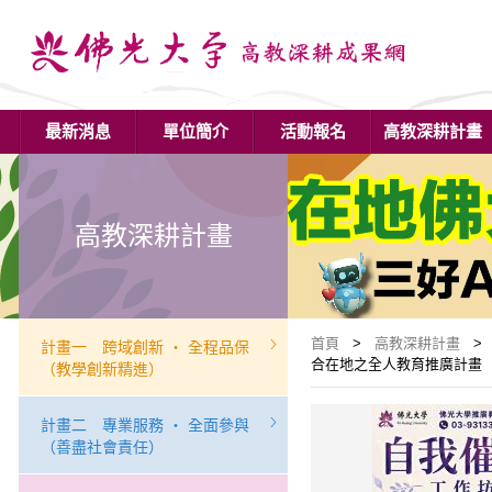
最新消息
單位簡介
活動報名
高教深耕計畫
高教深耕計畫
首頁
>
高教深耕計畫
> 
計畫一 跨域創新 ‧ 全程品保
合在地之全人教育推廣計畫（4
（教學創新精進）
計畫二 專業服務 ‧ 全面參與
（善盡社會責任）