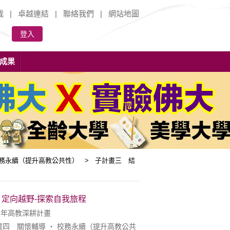
載
|
卓越連結
|
聯絡我們
|
網站地圖
登入
成果
校務永續（提升高教公共性） > 子計畫三 結
定向越野-探索自我旅程
5年高教深耕計畫
四 關懷輔導 ‧ 校務永續（提升高教公共