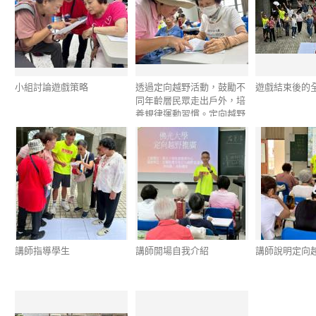
小組討論遊戲策略
透過定向越野活動，鼓勵不
遊戲結束後的
同年齡層民眾走出戶外，培
養規律運動習慣。定向越野
是一項適合各年齡層參與的
戶外運動，參與者利用地圖
與指北針（或依活動指
示），在指定區域內尋找各
個檢查點，並以最有效率的
路線完成任務。在活動過程
中，不僅能增進體能與方向
感，培養觀察力、判斷力及
團隊合作能力，也能提升地
圖判讀與問題解決能力，進
講師指導學生
講師開場自我介紹
講師說明定向
而促進身心健康及世代交
流，達到推廣全民運動與健
康生活的目標。