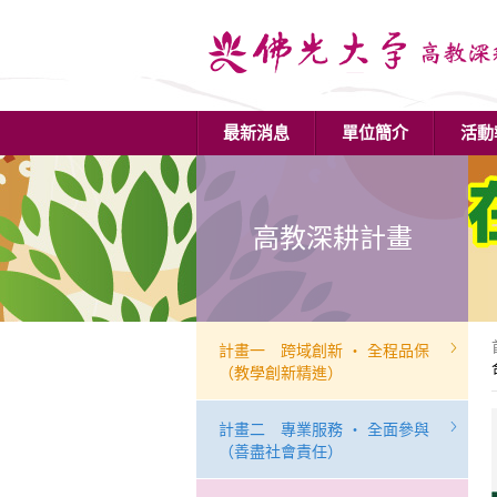
最新消息
單位簡介
活動
高教深耕計畫
計畫一 跨域創新 ‧ 全程品保
（教學創新精進）
計畫二 專業服務 ‧ 全面參與
（善盡社會責任）