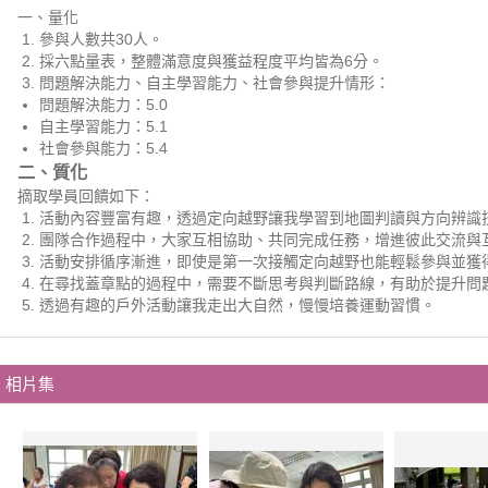
一、量化
參與人數共30人。
採六點量表，整體滿意度與獲益程度平均皆為6分。
問題解決能力、自主學習能力、社會參與提升情形：
問題解決能力：5.0
自主學習能力：5.1
社會參與能力：5.4
二、質化
摘取學員回饋如下：
活動內容豐富有趣，透過定向越野讓我學習到地圖判讀與方向辨識
團隊合作過程中，大家互相協助、共同完成任務，增進彼此交流與
活動安排循序漸進，即使是第一次接觸定向越野也能輕鬆參與並獲
在尋找蓋章點的過程中，需要不斷思考與判斷路線，有助於提升問
透過有趣的戶外活動讓我走出大自然，慢慢培養運動習慣。
相片集