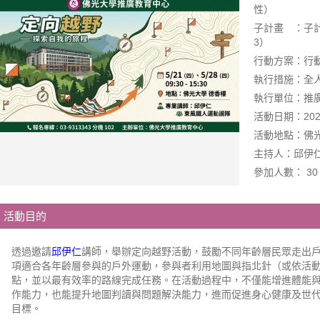
性）
子計畫 ：子
3）
行動方案：行動
執行措施：全人
執行單位：推
活動日期：2026-0
活動地點：佛光
主持人：邱伊
參加人數： 30
活動目的
透過邀請
邱伊仁
講師，舉辦定向越野活動，鼓勵不同年齡層民眾走出
項適合各年齡層參與的戶外運動，參與者利用地圖與指北針（或依活
點，並以最有效率的路線完成任務。在活動過程中，不僅能增進體能
作能力，也能提升地圖判讀與問題解決能力，進而促進身心健康及世
目標。