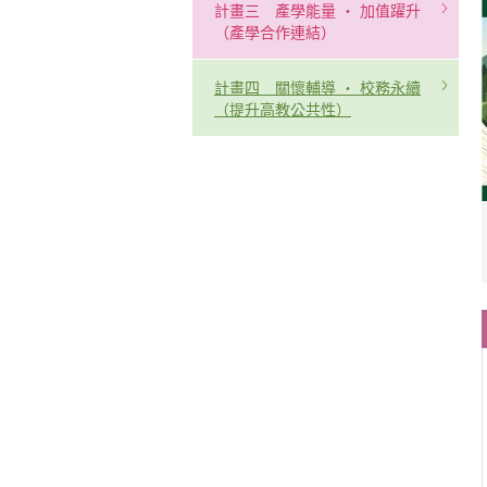
計畫三 產學能量 ‧ 加值躍升
（產學合作連結）
計畫四 關懷輔導 ‧ 校務永續
（提升高教公共性）