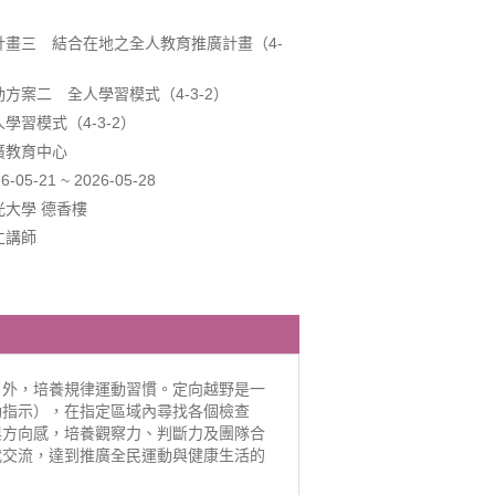
計畫三 結合在地之全人教育推廣計畫（4-
方案二 全人學習模式（4-3-2）
學習模式（4-3-2）
廣教育中心
5-21 ~ 2026-05-28
大學 德香樓
仁講師
戶外，培養規律運動習慣。定向越野是一
動指示），在指定區域內尋找各個檢查
與方向感，培養觀察力、判斷力及團隊合
代交流，達到推廣全民運動與健康生活的