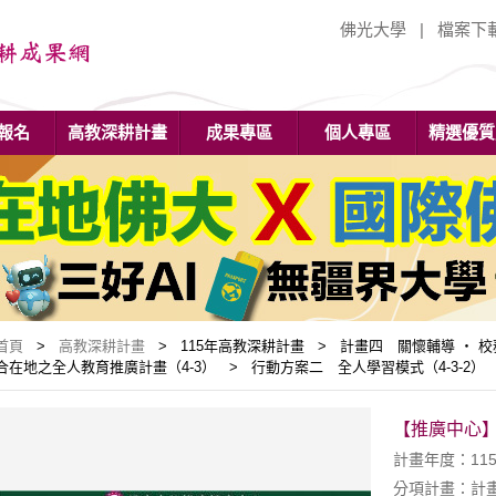
佛光大學
|
檔案下
報名
高教深耕計畫
成果專區
個人專區
精選優質
首頁
>
高教深耕計畫
> 115年高教深耕計畫 > 計畫四 關懷輔導 ‧ 
合在地之全人教育推廣計畫（4-3） > 行動方案二 全人學習模式（4-3-2）
【推廣中心】
計畫年度：11
分項計畫：計畫