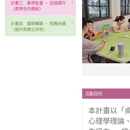
計畫三 產學能量 ‧ 加值躍升
（產學合作連結）
計畫四 關懷輔導 ‧ 校務永續
（提升高教公共性）
活動目的
本計畫以「
心理學理論