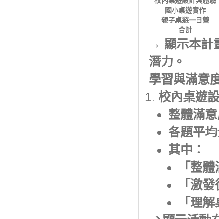
校內桌遊設計與體驗
國小桌遊實作
親子桌遊一日營
合計
→ 顯示本
潛力。
學習與滿意
校內桌遊
整體滿意度：
各題平均介於
其中：
「整體滿
「激發
「理解