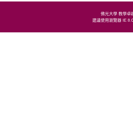
佛光大學 教學卓
建議使用瀏覽器 IE 8