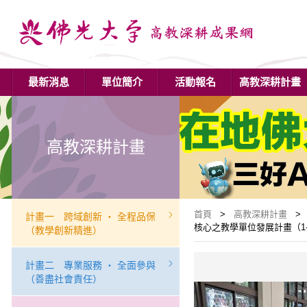
最新消息
單位簡介
活動報名
高教深耕計畫
高教深耕計畫
首頁
>
高教深耕計畫
> 
計畫一 跨域創新 ‧ 全程品保
核心之教學單位發展計畫（1-
（教學創新精進）
計畫二 專業服務 ‧ 全面參與
（善盡社會責任）