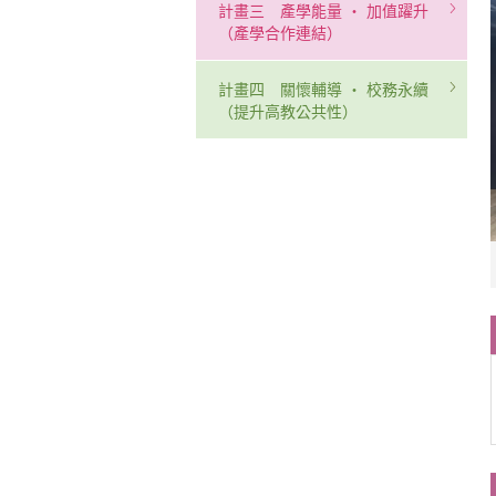
計畫三 產學能量 ‧ 加值躍升
（產學合作連結）
計畫四 關懷輔導 ‧ 校務永續
（提升高教公共性）