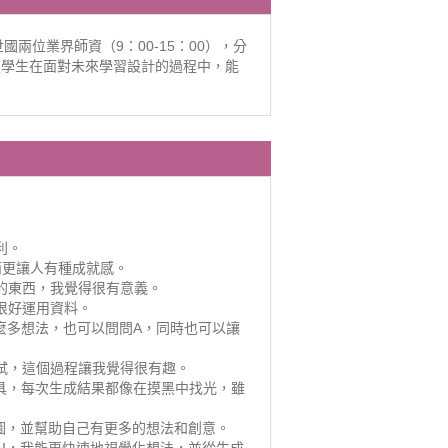
國兩位業界師資（9：00-15：00），分
望學生在面對未來學習設計的過程中，能
利。
而更讓人有種成就感。
的東西，我覺得很有意義。
很好運用資料。
麼多想法，也可以問問A，同時也可以讓
試，這個過程讓我覺得很有趣。
具，每次生成結果都像在摸黑中找光，雖
圖，並幫助自己有更多的想法和創意。