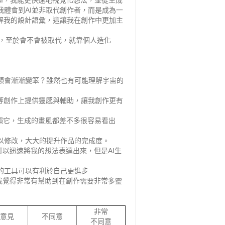
AI，我能更快速地視覺化想法，並從生成
體會到AI並非取代創作者，而是成為一
解我的設計語彙，這讓我在創作中更加主
具，至於會不會被取代，就靠個人造化
類會漸漸變笨？雖然也有可能理解宇宙的
等創作上提供靈感與輔助，讓我創作更有
依賴它，生成的畫風都差不多很容易看出
以修改，大大的提升作品的完成度。
可以迅速將我的想法表達出來，但是AI生
的工具可以有利於自己更進步
我覺得非常有幫助到在創作需要非常多靈
非常
意見
不同意
不同意