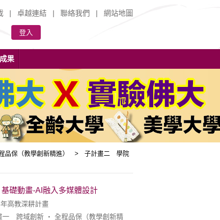
載
|
卓越連結
|
聯絡我們
|
網站地圖
登入
成果
全程品保（教學創新精進） > 子計畫二 學院
基礎動畫-AI融入多媒體設計
4年高教深耕計畫
一 跨域創新 ‧ 全程品保（教學創新精