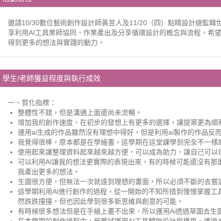
邀請10/30數位藝術創作設計師黃昱人及11/20（四）點睛設計總監韓世
享利用AI工具業師協同、作業產出及分享循環設計的槪念與流程，希
得到更多的想法與實踐的動力。
學生/老師獲益程度與執行成效
一、質化指標：
整體性不錯，但是溝通上面還尚未流暢。
增加我的創作速度，在初步的發想上有更多的選擇，讓提案更為順
運用ai生成的作品雖然沒有理想中得好，但是利用ai製作的作品反
我覺得很棒，原本都是在學繪畫，這學期在這堂課學到完全不一樣
使用起來讓整理資料起來越來越方便，可以成為助力，讓自己可以
可以利用AI讓我的想法更實際的表現出來，有的時候可能還沒有那
我產出更多的想法。
生圖很方便，但無法一次就達到理想的畫面，所以必須不斷的去嘗
這學期利用AI進行創作的過程，從一開始的不知所措到慢慢掌握工
然跌跌撞撞，但也因此學到很多新思維與創意的可能。
有時候很多想法但是在手繪上畫不出來，所以運用Ai透過草圖去生