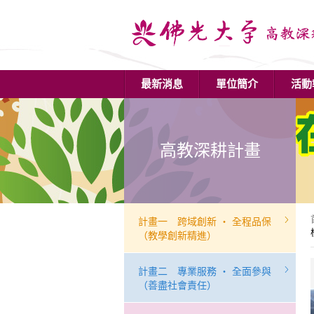
最新消息
單位簡介
活動
高教深耕計畫
計畫一 跨域創新 ‧ 全程品保
（教學創新精進）
計畫二 專業服務 ‧ 全面參與
（善盡社會責任）