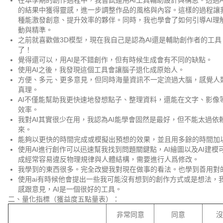
在本學期的創作過程中，我嘗試運用AI工具輔助設計與構思。透過
的結果中獲得靈感，進一步調整作品的風格與內容。這樣的過程讓我
種能激發創意、提升效率的夥伴。同時，我也學會了如何引導AI理
動與精準。
之前就喜歡做3D模型，現在我自己是認為AI還是輔助創作者的工
了！
覺得還可以，用AI是不錯創作，但有時候生成會有不同的缺點。
使用AI之後，我發現這個工具會讓腦子退化成原始人。
方便、多元、更多意見，但同時海量資訊不一定流過大腦，感覺人
真理。
AI不僅能幫助我更快速地發想點子、整理資料，還能在文字、影像
效率。
我對AI其實很少在用，我認為AI能學會固然是最好，但不能太過
來。
能夠以更快的時間完成或模擬出預想的效果，並且用多餘的時間加
使用AI進行創作可以迅速幫我找到問題關鍵點，AI繪圖以及AI建模
成經常容易違反物理規律與人體結構，需要進行人爲修改。
我學到的東西很多。完全改變我對現在做事的看法。也學到善用對
使用ai有時候他會提出一些我可能沒有想到的創作方式或是想法，
感跟意見，AI是一個很好的工具。
二、量化指標（獲益度五點量表）：
非常同意
同意
沒