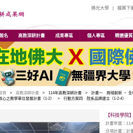
佛光大學
|
檔案下
報名
高教深耕計畫
成果專區
個人專區
精選優質
首頁
>
高教深耕計畫
> 114年高教深耕計畫 > 計畫一 跨域創新 ‧ 
核心之教學單位發展計畫（1-2） > 行動方案四 院系品牌建立（1-2-4）
【科技學院】
計畫年度：11
分項計畫：計畫