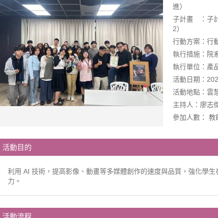
進）
子計畫 ：子
2）
行動方案：行動
執行措施：院系
執行單位：產
活動日期：2025-1
活動地點：雲慧樓
主持人：廖志
參加人數： 教
活動目的
利用 AI 技術，提高影像、動畫等多媒體創作的速度與品質，強化學生在
力。
活動流程