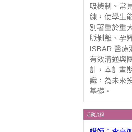
吸機制、常
練，使學生
別著重於重
脈剝離、孕婦
ISBAR 
有效溝通與
計，本計畫
識，為未來
基礎。
活動流程
講師：李亭