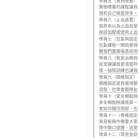
學員五（異物哽塞）
異物哽塞的課程讓我
做和自己做差很多。
學員六（止血處置）
我原本以為止血就是
候該加壓或使用止血
學員七（包紮與固定
包紮課程一開始覺得
醒我們要跟傷患說明
學員八（氧氣治療與
這堂課讓我更清楚呼
樣。抽吸訓練也讓我
學員九（頸椎固定）
頸椎固定是我覺得壓
流程，也學會跟隊友
學員十（安全帽脫除
安全帽脫除讓我第一
會如何穩住頭部，也
學員十一（脊椎固定
長背板操作需要大家
隊中開口提醒。這堂
學員十二（常見急症