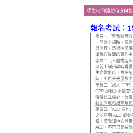
學生/老師獲益程度與
報名考試：1
學員一（緊急醫療救
一開始上課時，我對
與流程。透過這堂課
讓我在後面的實作中
學員二（人體構造與
以前上解剖學時覺得
生命徵象時，會搭配
時，不再只是量數字
學員三（成人 CPR
CPR 是我原本最
慢慢建立信心。反覆
我至少敢站出來幫忙
學員四（AED
操作
之前看到 AED 都
輯，讓我知道它其實
AED，不再只是裝