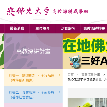
最新消息
單位簡介
活動報名
高教深耕計畫
高教深耕計畫
首頁
>
高教深耕計畫
> 
計畫一 跨域創新 ‧ 全程品保
核心之教學單位發展計畫（1-
（教學創新精進）
計畫二 專業服務 ‧ 全面參與
（善盡社會責任）