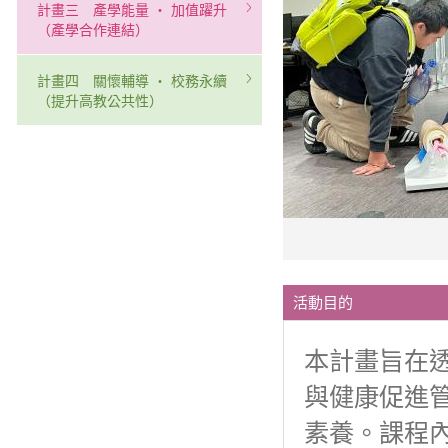
計畫三 產學能量 ‧ 加值躍升
（產學合作連結）
計畫四 關懷輔導 ‧ 校務永續
（提升高教公共性）
活動目的
本計畫旨在透
與健康促進
素養。課程